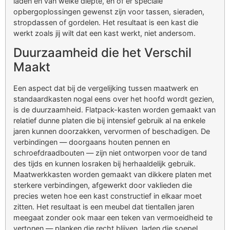
laden en van welke diepte, en of er speciale
opbergoplossingen gewenst zijn voor tassen, sieraden,
stropdassen of gordelen. Het resultaat is een kast die
werkt zoals jij wilt dat een kast werkt, niet andersom.
Duurzaamheid die het Verschil
Maakt
Een aspect dat bij de vergelijking tussen maatwerk en
standaardkasten nogal eens over het hoofd wordt gezien,
is de duurzaamheid. Flatpack-kasten worden gemaakt van
relatief dunne platen die bij intensief gebruik al na enkele
jaren kunnen doorzakken, vervormen of beschadigen. De
verbindingen — doorgaans houten pennen en
schroefdraadbouten — zijn niet ontworpen voor de tand
des tijds en kunnen losraken bij herhaaldelijk gebruik.
Maatwerkkasten worden gemaakt van dikkere platen met
sterkere verbindingen, afgewerkt door vaklieden die
precies weten hoe een kast constructief in elkaar moet
zitten. Het resultaat is een meubel dat tientallen jaren
meegaat zonder ook maar een teken van vermoeidheid te
vertonen — planken die recht blijven, laden die soepel