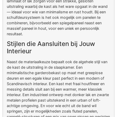
laminaat of lak zorgen voor een strakke, gesloten
uitstraling waarbij de kast als het ware opgaat in de wand
— ideaal voor wie van minimalisme en rust houdt. Bij een
schuifdeursysteem is het ook mogelijk om panelen te
combineren, bijvoorbeeld een spiegelpaneel naast een
massief paneel in hout, voor een uniek en persoonlijk
resultaat.
Stijlen die Aansluiten bij Jouw
Interieur
Naast de materiaalkeuze bepaalt ook de algehele stijl van
de kast de uitstraling in de slaapkamer. Een
minimalistische garderobekast op maat met greeplose
deuren en een egale kleur past perfect in een modern of
Scandinavisch interieur. Een kast met fraai houtfineer en
messing details sluit aan bij een warmer, meer klassiek
interieur. Een industrieel ontwerp met donker lak en zwarte
metalen profielen past uitstekend in een urban of loft-
achtige omgeving. En voor wie echt uit de band wil
springen, zijn er mogelijkheden zoals fluted panelen,
cannelé-structuren of een mix van open nissen en gesloten